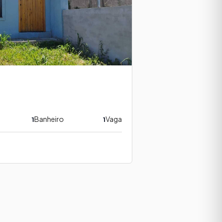
Banheiro
Vaga
1
1