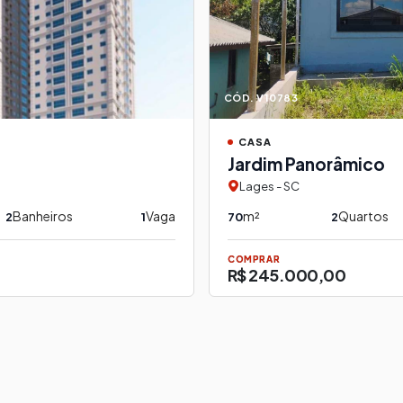
CÓD. V10783
CASA
Jardim Panorâmico
Lages - SC
Banheiros
Vaga
m²
Quartos
2
1
70
2
COMPRAR
R$ 245.000,00