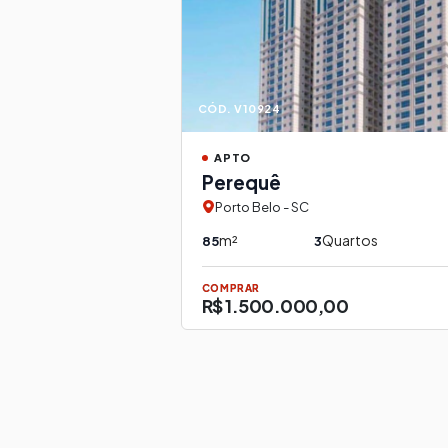
CÓD. V10924
APTO
Perequê
Porto Belo - SC
m²
Quartos
85
3
COMPRAR
R$ 1.500.000,00