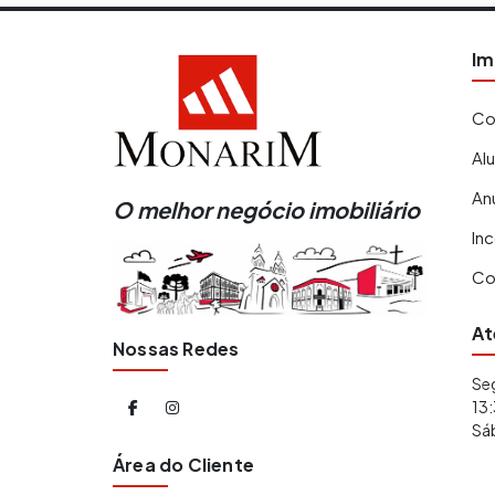
Im
Co
Al
An
O melhor negócio imobiliário
In
Co
At
Nossas Redes
Seg
13:
Sá
Área do Cliente