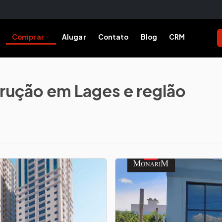
Comprar
Alugar
Contato
Blog
CRM
Comprar
Encontre o imóvel ideal
rução em Lages e região
Todos os Imóveis
Ver toda a oferta
Construções
Obras em andamento
Incorporação de Imóveis
Lançamentos