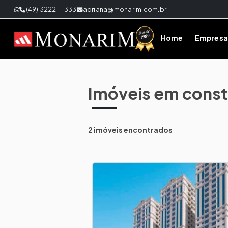
(49) 3222 - 1333
adriana@monarim.com.br
Home
Empresa
Imóveis em const
2 imóveis encontrados