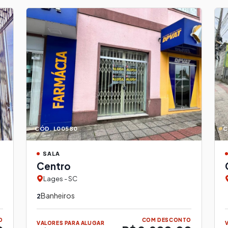
CÓD. L00580
C
SALA
Centro
Lages - SC
Banheiros
2
O
COM DESCONTO
VALORES PARA ALUGAR