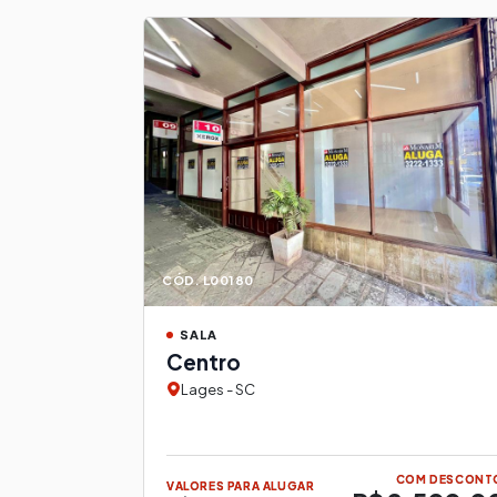
CÓD. L00180
SALA
Centro
Lages - SC
COM DESCONT
VALORES PARA ALUGAR