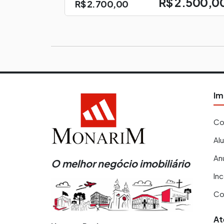
R$ 2.500,0
R$ 2.700,00
Im
Co
Al
An
O melhor negócio imobiliário
In
Co
At