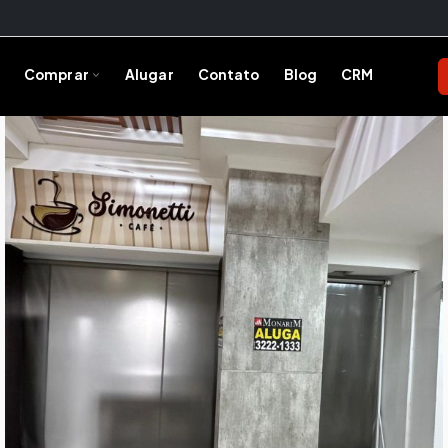
Comprar
Alugar
Contato
Blog
CRM
Comprar
Encontre o imóvel ideal
Todos os Imóveis
Ver toda a oferta
Construções
Obras em andamento
Incorporação de Imóveis
Lançamentos