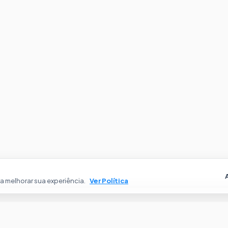
 melhorar sua experiência.
Ver Política
óveis
Institucional