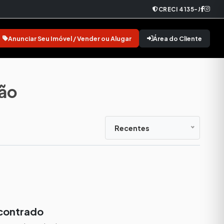
CRECI 4135-J
Anunciar Seu Imóvel / Vender ou Alugar
Área do Cliente
ião
Recentes
contrado