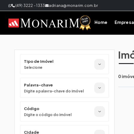
(49) 3222 - 1333
adriana@monarim.com.br
Home
Empresa
Imó
Tipo de Imóvel
Selecione
0 imóv
Palavra-chave
Digite a palavra-chave do imóvel
Código
Digite o código do imóvel
Cidade