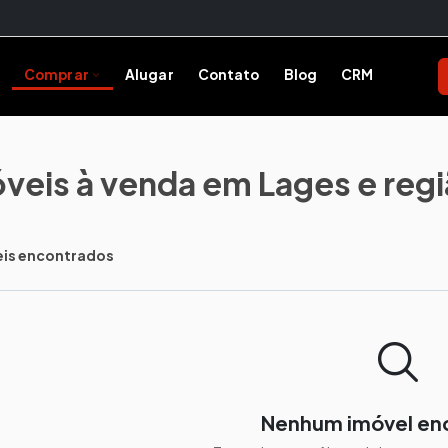
Comprar
Alugar
Contato
Blog
CRM
Comprar
Encontre o imóvel ideal
veis à venda em Lages e reg
Todos os Imóveis
Ver toda a oferta
eis encontrados
Construções
Obras em andamento
Incorporação de Imóveis
Lançamentos
Nenhum imóvel en