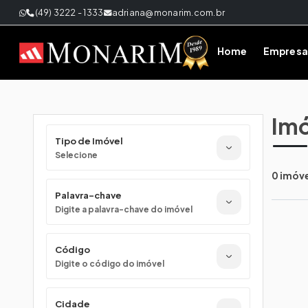
(49) 3222 - 1333
adriana@monarim.com.br
Home
Empresa
Imó
Tipo de Imóvel
Selecione
0 imóv
Palavra-chave
Digite a palavra-chave do imóvel
Código
Digite o código do imóvel
Cidade