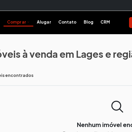
Comprar
Alugar
Contato
Blog
CRM
Comprar
Encontre o imóvel ideal
veis à venda em Lages e reg
Todos os Imóveis
Ver toda a oferta
eis encontrados
Construções
Obras em andamento
Incorporação de Imóveis
Lançamentos
Nenhum imóvel en