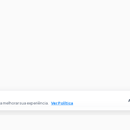
 melhorar sua experiência.
Ver Política
óveis
Institucional