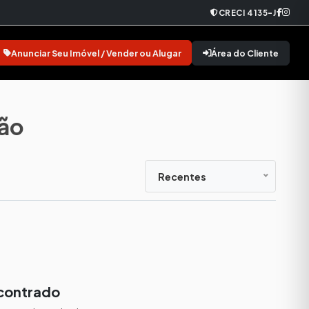
CRECI 4135-J
Anunciar Seu Imóvel / Vender ou Alugar
Área do Cliente
ião
Recentes
contrado