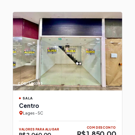
CÓD. L00393
SALA
Centro
Lages - SC
COM DESCONTO
VALORES PARA ALUGAR
R$ 1.850,00
R$ 2.060,00